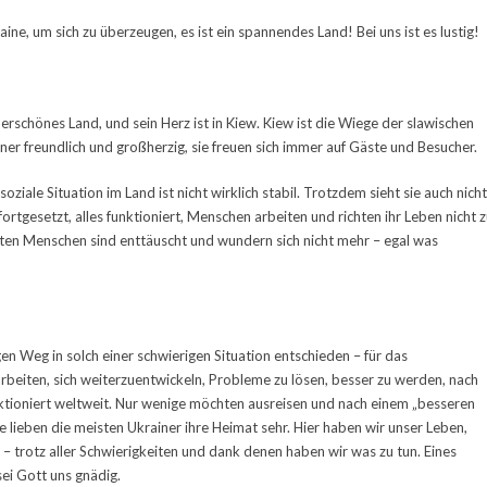
ne, um sich zu überzeugen, es ist ein spannendes Land! Bei uns ist es lustig!
derschönes Land, und sein Herz ist in Kiew. Kiew ist die Wiege der slawischen
iner freundlich und großherzig, sie freuen sich immer auf Gäste und Besucher.
soziale Situation im Land ist nicht wirklich stabil. Trotzdem sieht sie auch nicht
ortgesetzt, alles funktioniert, Menschen arbeiten und richten ihr Leben nicht 
isten Menschen sind enttäuscht und wundern sich nicht mehr – egal was
gen Weg in solch einer schwierigen Situation entschieden – für das
arbeiten, sich weiterzuentwickeln, Probleme zu lösen, besser zu werden, nach
ktioniert weltweit. Nur wenige möchten ausreisen und nach einem „besseren
le lieben die meisten Ukrainer ihre Heimat sehr. Hier haben wir unser Leben,
 – trotz aller Schwierigkeiten und dank denen haben wir was zu tun. Eines
sei Gott uns gnädig.