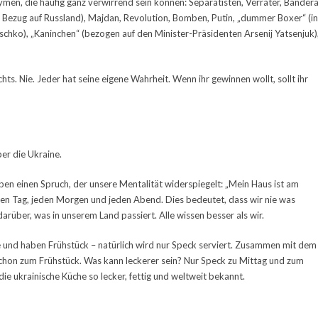
ymen, die häufig ganz verwirrend sein können: Separatisten, Verräter, Bander
(in Bezug auf Russland), Majdan, Revolution, Bomben, Putin, „dummer Boxer“ (in
schko), „Kaninchen“ (bezogen auf den Minister-Präsidenten Arsenij Yatsenjuk)
chts. Nie. Jeder hat seine eigene Wahrheit. Wenn ihr gewinnen wollt, sollt ihr
er die Ukraine.
en einen Spruch, der unsere Mentalität widerspiegelt: „Mein Haus ist am
den Tag, jeden Morgen und jeden Abend. Dies bedeutet, dass wir nie was
rüber, was in unserem Land passiert. Alle wissen besser als wir.
 und haben Frühstück – natürlich wird nur Speck serviert. Zusammen mit dem
hon zum Frühstück. Was kann leckerer sein? Nur Speck zu Mittag und zum
e ukrainische Küche so lecker, fettig und weltweit bekannt.