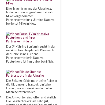
Eine Traumfrau aus der Ukraine zu
finden und sie zu gewinnen hat sich
Mike vorgenommen.
Partnervermittlung Ukraine Natalya
begleitet Mike in Kiev.
Der 34-jährige Benjamin sucht in der
ukrainischen Hauptstadt Kiew nach
der Liebe seines Lebens.
Partnervermittlerin Natalya
Pastukhova ist ihm dabei behilflich.
Die Zeitung »Bild« macht eine Reise in
.
die Ukraine und fragt ukrainische
Frauen, warum sie einen deutschen
Mann heiraten wollen.
ie
Die Antworten sind offen und ehrlich.
Die Geschichte erklärt sehr gut,
warum so viele schöne Frauen auf der