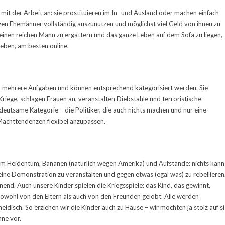
it der Arbeit an: sie prostituieren im In- und Ausland oder machen einfach
iven Ehemänner vollständig auszunutzen und möglichst viel Geld von ihnen zu
 einen reichen Mann zu ergattern und das ganze Leben auf dem Sofa zu liegen,
eben, am besten online.
mehrere Aufgaben und können entsprechend kategorisiert werden. Sie
 Kriege, schlagen Frauen an, veranstalten Diebstahle und terroristische
edeutsame Kategorie – die Politiker, die auch nichts machen und nur eine
 Machttendenzen flexibel anzupassen.
m Heidentum, Bananen (natürlich wegen Amerika) und Aufstände: nichts kann
e eine Demonstration zu veranstalten und gegen etwas (egal was) zu rebellieren
nnend. Auch unsere Kinder spielen die Kriegsspiele: das Kind, das gewinnt,
 sowohl von den Eltern als auch von den Freunden gelobt. Alle werden
eidisch. So erziehen wir die Kinder auch zu Hause – wir möchten ja stolz auf s
mne vor.