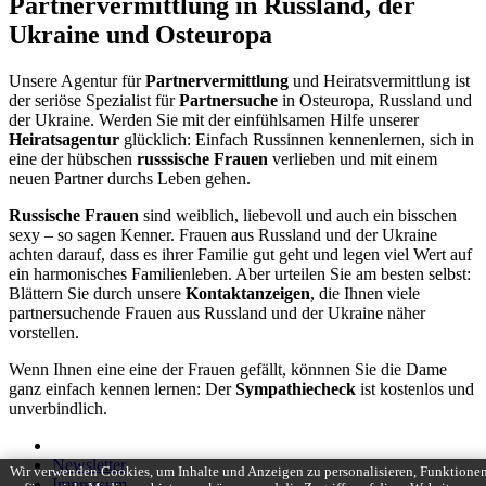
Partnervermittlung in Russland, der
Ukraine und Osteuropa
Unsere Agentur für
Partnervermittlung
und Heiratsvermittlung ist
der seriöse Spezialist für
Partnersuche
in Osteuropa, Russland und
der Ukraine. Werden Sie mit der einfühlsamen Hilfe unserer
Heiratsagentur
glücklich: Einfach Russinnen kennenlernen, sich in
eine der hübschen
russsische Frauen
verlieben und mit einem
neuen Partner durchs Leben gehen.
Russische Frauen
sind weiblich, liebevoll und auch ein bisschen
sexy – so sagen Kenner. Frauen aus Russland und der Ukraine
achten darauf, dass es ihrer Familie gut geht und legen viel Wert auf
ein harmonisches Familienleben. Aber urteilen Sie am besten selbst:
Blättern Sie durch unsere
Kontaktanzeigen
, die Ihnen viele
partnersuchende Frauen aus Russland und der Ukraine näher
vorstellen.
Wenn Ihnen eine eine der Frauen gefällt, könnnen Sie die Dame
ganz einfach kennen lernen: Der
Sympathiecheck
ist kostenlos und
unverbindlich.
Newsletter
Wir verwenden Cookies, um Inhalte und Anzeigen zu personalisieren, Funktione
Impressum