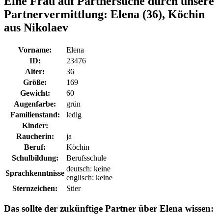
Eine Frau auf Partnersuche durch unsere
Partnervermittlung:
Elena (36), Köchin
aus Nikolaev
Vorname:
Elena
ID:
23476
Alter:
36
Größe:
169
Gewicht:
60
Augenfarbe:
grün
Familienstand:
ledig
Kinder:
Raucherin:
ja
Beruf:
Köchin
Schulbildung:
Berufsschule
deutsch: keine
Sprachkenntnisse
englisch: keine
Sternzeichen:
Stier
Das sollte der zukünftige Partner über Elena wissen: