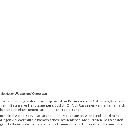
ussland, der Ukraine und Osteuropa
ratsvermittlung ist der seriöse Spezialist für
Partnersuche
in Osteuropa, Russland
amen Hilfe unserer
Heiratsagentur
glücklich: Einfach Russinnen kennenlernen, sich
eben und mit einem neuen Partner durchs Leben gehen.
 auch ein bisschen sexy – so sagen Kenner. Frauen aus Russland und der Ukraine
und legen viel Wert auf ein harmonisches Familienleben. Aber urteilen Sie am besten
igen
, die Ihnen viele partnersuchende Frauen aus Russland und der Ukraine näher