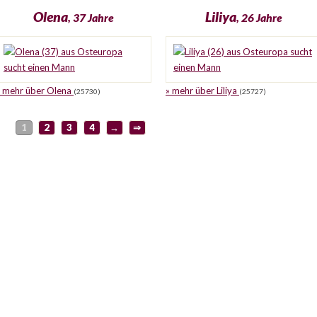
Olena
Liliya
, 37 Jahre
, 26 Jahre
» mehr über Olena
» mehr über Liliya
(25730)
(25727)
1
2
3
4
→
⇒