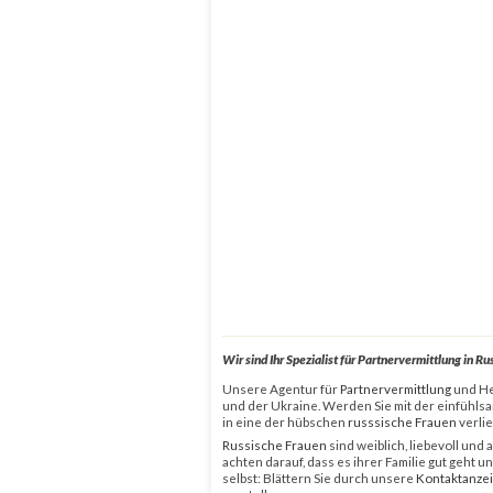
Wir sind Ihr Spezialist für Partnervermittlung in R
Unsere Agentur für
Partnervermittlung
und Hei
und der Ukraine. Werden Sie mit der einfühls
in eine der hübschen
russsische Frauen
verli
Russische Frauen
sind weiblich, liebevoll und
achten darauf, dass es ihrer Familie gut geht 
selbst: Blättern Sie durch unsere
Kontaktanze