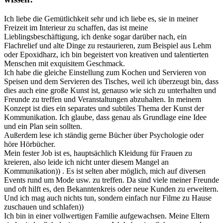
Ich liebe die Gemütlichkeit sehr und ich liebe es, sie in meiner
Freizeit im Interieur zu schaffen, das ist meine
Lieblingsbeschäftigung, ich denke sogar darüber nach, ein
Flachrelief und alte Dinge zu restaurieren, zum Beispiel aus Lehm
oder Epoxidharz, ich bin begeistert von kreativen und talentierten
Menschen mit exquisitem Geschmack.
Ich habe die gleiche Einstellung zum Kochen und Servieren von
Speisen und dem Servieren des Tisches, weil ich überzeugt bin, dass
dies auch eine große Kunst ist, genauso wie sich zu unterhalten und
Freunde zu treffen und Veranstaltungen abzuhalten. In meinem
Konzept ist dies ein separates und subtiles Thema der Kunst der
Kommunikation. Ich glaube, dass genau als Grundlage eine Idee
und ein Plan sein sollten.
Außerdem lese ich ständig gerne Bücher über Psychologie oder
höre Hörbücher.
Mein fester Job ist es, hauptsächlich Kleidung für Frauen zu
kreieren, also leide ich nicht unter diesem Mangel an
Kommunikation)) . Es ist selten aber möglich, mich auf diversen
Events rund um Mode usw. zu treffen. Da sind viele meiner Freunde
und oft hilft es, den Bekanntenkreis oder neue Kunden zu erweitern.
Und ich mag auch nichts tun, sondern einfach nur Filme zu Hause
zuschauen und schlafen))
Ich bin in einer vollwertigen Familie aufgewachsen. Meine Eltern