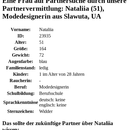
Eine Frau auf Partnersuche durch unsere
Partnervermittlung:
Nataliia (51),
Modedesignerin aus Slawuta, UA
Vorname:
Nataliia
ID:
23935
Alter:
51
Größe:
164
Gewicht:
72
Augenfarbe:
blau
Familienstand:
ledig
Kinder:
1 im Alter von 28 Jahren
Raucherin:
-
Beruf:
Modedesignerin
Schulbildung:
Berufsschule
deutsch: keine
Sprachkenntnisse
englisch: keine
Sternzeichen:
Widder
Das sollte der zukünftige Partner über Nataliia
wissen: