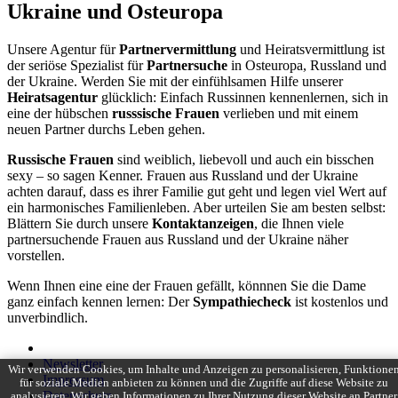
Ukraine und Osteuropa
Unsere Agentur für
Partnervermittlung
und Heiratsvermittlung ist
der seriöse Spezialist für
Partnersuche
in Osteuropa, Russland und
der Ukraine. Werden Sie mit der einfühlsamen Hilfe unserer
Heiratsagentur
glücklich: Einfach Russinnen kennenlernen, sich in
eine der hübschen
russsische Frauen
verlieben und mit einem
neuen Partner durchs Leben gehen.
Russische Frauen
sind weiblich, liebevoll und auch ein bisschen
sexy – so sagen Kenner. Frauen aus Russland und der Ukraine
achten darauf, dass es ihrer Familie gut geht und legen viel Wert auf
ein harmonisches Familienleben. Aber urteilen Sie am besten selbst:
Blättern Sie durch unsere
Kontaktanzeigen
, die Ihnen viele
partnersuchende Frauen aus Russland und der Ukraine näher
vorstellen.
Wenn Ihnen eine eine der Frauen gefällt, könnnen Sie die Dame
ganz einfach kennen lernen: Der
Sympathiecheck
ist kostenlos und
unverbindlich.
Newsletter
Wir verwenden Cookies, um Inhalte und Anzeigen zu personalisieren, Funktione
Impressum
für soziale Medien anbieten zu können und die Zugriffe auf diese Website zu
Datenschutz
analysieren. Wir geben Informationen zu Ihrer Nutzung dieser Website an Partner