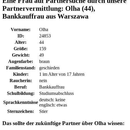
Eine Frau auf Partnersuche durch unsere
Partnervermittlung:
Olha (44),
Bankkauffrau aus Warszawa
Vorname:
Olha
ID:
24853
Alter:
44
Größe:
159
Gewicht:
49
Augenfarbe:
braun
Familienstand:
geschieden
Kinder:
1 im Alter von 17 Jahren
Raucherin:
nein
Beruf:
Bankkauffrau
Schulbildung:
Studiumsabschluss
deutsch: keine
Sprachkenntnisse
englisch: etwas
Sternzeichen:
Stier
Das sollte der zukünftige Partner über Olha wissen: