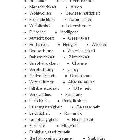
Ausdauer
Gastfreundschaft
Menschlichkeit
Vision
Wohlwollen
Gewissenhaftigkeit
Freundlichkeit
Natürlichkeit
Weiblichkeit
Lebensfreude
Fürsorge
Intelligenz
Aufrichtigkeit
Geselligkeit
Höflichkeit
Neugier
Weisheit
Beobachtung
Zuverlässigkeit
Beharrlichkeit
Zärtlichkeit
Unabhängigkeit
Charme
Verpflichtung
Unfug
Ordentlichkeit
Optimismus
Witz / Humor
Abenteuerlust
Hilfsbereitschaft
Offenheit
Verständnis
Konstanz
Ehrlichkeit
Pünktlichkeit
Leistungsfähigkeit
Gelassenheit
Leichtigkeit
Romantik
Unabhängigkeit
Herzlichkeit
Seriösität
Mitgefühl
Fähigkeit, stark zu sein
die Fähigkeit zu träumen
Stabilität