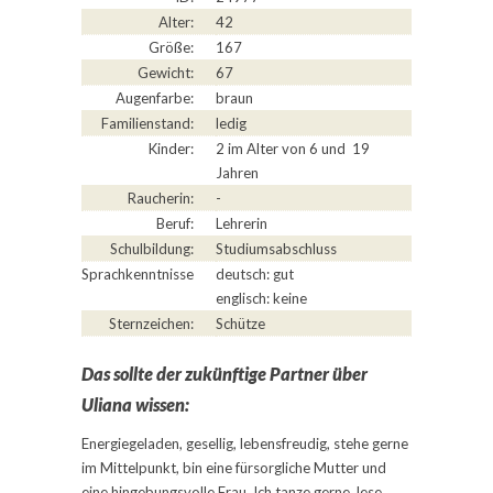
Alter:
42
Größe:
167
Gewicht:
67
Augenfarbe:
braun
Familienstand:
ledig
Kinder:
2 im Alter von 6 und 19
Jahren
Raucherin:
-
Beruf:
Lehrerin
Schulbildung:
Studiumsabschluss
Sprachkenntnisse
deutsch: gut
englisch: keine
Sternzeichen:
Schütze
Das sollte der zukünftige Partner über
Uliana wissen:
Energiegeladen, gesellig, lebensfreudig, stehe gerne
im Mittelpunkt, bin eine fürsorgliche Mutter und
eine hingebungsvolle Frau. Ich tanze gerne, lese