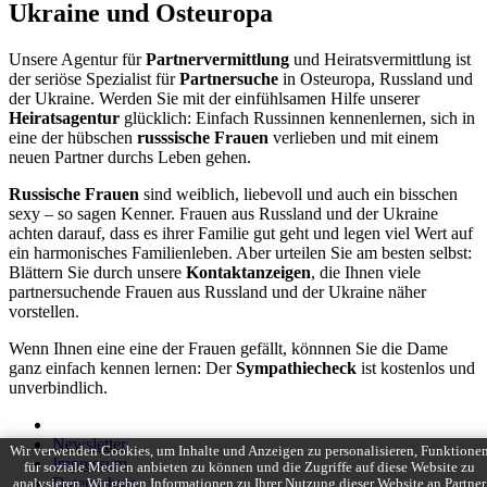
Ukraine und Osteuropa
Unsere Agentur für
Partnervermittlung
und Heiratsvermittlung ist
der seriöse Spezialist für
Partnersuche
in Osteuropa, Russland und
der Ukraine. Werden Sie mit der einfühlsamen Hilfe unserer
Heiratsagentur
glücklich: Einfach Russinnen kennenlernen, sich in
eine der hübschen
russsische Frauen
verlieben und mit einem
neuen Partner durchs Leben gehen.
Russische Frauen
sind weiblich, liebevoll und auch ein bisschen
sexy – so sagen Kenner. Frauen aus Russland und der Ukraine
achten darauf, dass es ihrer Familie gut geht und legen viel Wert auf
ein harmonisches Familienleben. Aber urteilen Sie am besten selbst:
Blättern Sie durch unsere
Kontaktanzeigen
, die Ihnen viele
partnersuchende Frauen aus Russland und der Ukraine näher
vorstellen.
Wenn Ihnen eine eine der Frauen gefällt, könnnen Sie die Dame
ganz einfach kennen lernen: Der
Sympathiecheck
ist kostenlos und
unverbindlich.
Newsletter
Wir verwenden Cookies, um Inhalte und Anzeigen zu personalisieren, Funktione
Impressum
für soziale Medien anbieten zu können und die Zugriffe auf diese Website zu
Datenschutz
analysieren. Wir geben Informationen zu Ihrer Nutzung dieser Website an Partner