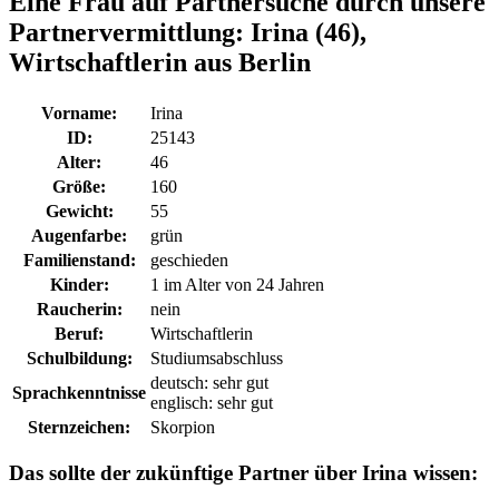
Eine Frau auf Partnersuche durch unsere
Partnervermittlung:
Irina (46),
Wirtschaftlerin aus Berlin
Vorname:
Irina
ID:
25143
Alter:
46
Größe:
160
Gewicht:
55
Augenfarbe:
grün
Familienstand:
geschieden
Kinder:
1 im Alter von 24 Jahren
Raucherin:
nein
Beruf:
Wirtschaftlerin
Schulbildung:
Studiumsabschluss
deutsch: sehr gut
Sprachkenntnisse
englisch: sehr gut
Sternzeichen:
Skorpion
Das sollte der zukünftige Partner über Irina wissen: