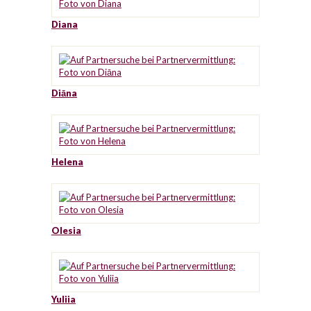
Diana
Diāna
Helena
Olesia
Yuliia