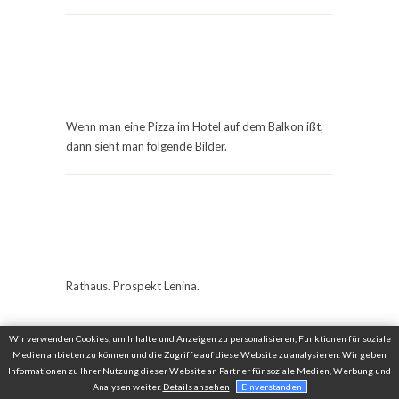
Wenn man eine Pizza im Hotel auf dem Balkon ißt,
dann sieht man folgende Bilder.
Rathaus. Prospekt Lenina.
Wir verwenden Cookies, um Inhalte und Anzeigen zu personalisieren, Funktionen für soziale
Medien anbieten zu können und die Zugriffe auf diese Website zu analysieren. Wir geben
Informationen zu Ihrer Nutzung dieser Website an Partner für soziale Medien, Werbung und
Analysen weiter.
Details ansehen
Einverstanden