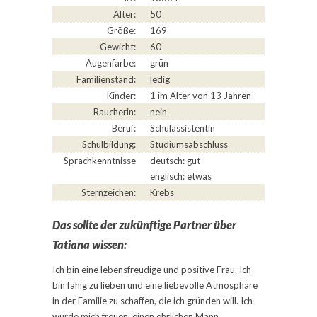
Alter:
50
Größe:
169
Gewicht:
60
Augenfarbe:
grün
Familienstand:
ledig
Kinder:
1 im Alter von 13 Jahren
Raucherin:
nein
Beruf:
Schulassistentin
Schulbildung:
Studiumsabschluss
Sprachkenntnisse
deutsch: gut
englisch: etwas
Sternzeichen:
Krebs
Das sollte der zukünftige Partner über
Tatiana wissen:
Ich bin eine lebensfreudige und positive Frau. Ich
bin fähig zu lieben und eine liebevolle Atmosphäre
in der Familie zu schaffen, die ich gründen will. Ich
würde mich freuen, einen ehrlichen Mann